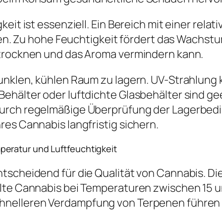
eit ist essenziell. Ein Bereich mit einer rela
eiben. Zu hohe Feuchtigkeit fördert das Wach
strocknen und das Aroma vermindern kann.
dunklen, kühlen Raum zu lagern. UV-Strahlun
ehälter oder luftdichte Glasbehälter sind ge
Durch regelmäßige Überprüfung der Lagerbe
es Cannabis langfristig sichern.
eratur und Luftfeuchtigkeit
scheidend für die Qualität von Cannabis. Die
llte Cannabis bei Temperaturen zwischen 15 u
hnelleren Verdampfung von Terpenen führen 