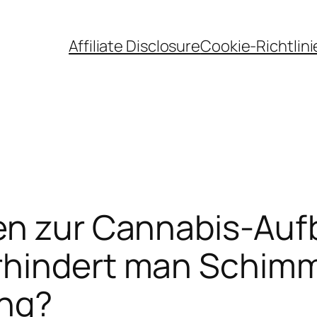
Affiliate Disclosure
Cookie-Richtlini
en zur Cannabis-Au
rhindert man Schimm
ng?