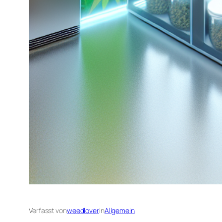
Verfasst von
weedlover
in
Allgemein