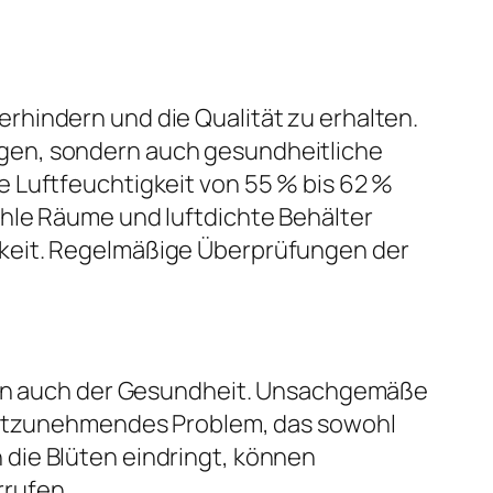
rhindern und die Qualität zu erhalten.
gen, sondern auch gesundheitliche
 Luftfeuchtigkeit von 55 % bis 62 %
ühle Räume und luftdichte Behälter
gkeit. Regelmäßige Überprüfungen der
dern auch der Gesundheit. Unsachgemäße
rnstzunehmendes Problem, das sowohl
die Blüten eindringt, können
rufen.