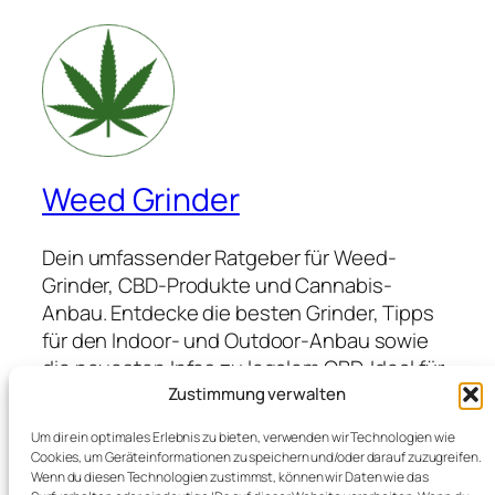
Weed Grinder
Dein umfassender Ratgeber für Weed-
Grinder, CBD-Produkte und Cannabis-
Anbau. Entdecke die besten Grinder, Tipps
für den Indoor- und Outdoor-Anbau sowie
die neuesten Infos zu legalem CBD. Ideal für
Anfänger und Profis, die hochwertige
Zustimmung verwalten
Produkte suchen und von Expertenwissen
Um dir ein optimales Erlebnis zu bieten, verwenden wir Technologien wie
profitieren möchten.
Cookies, um Geräteinformationen zu speichern und/oder darauf zuzugreifen.
Wenn du diesen Technologien zustimmst, können wir Daten wie das