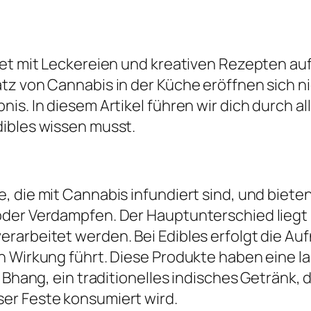
tet mit Leckereien und kreativen Rezepten a
atz von Cannabis in der Küche eröffnen sich
is. In diesem Artikel führen wir dich durch a
dibles wissen musst.
, die mit Cannabis infundiert sind, und biet
der Verdampfen. Der Hauptunterschied liegt in
erarbeitet werden. Bei Edibles erfolgt die A
 Wirkung führt. Diese Produkte haben eine lan
t Bhang, ein traditionelles indisches Getränk,
er Feste konsumiert wird.