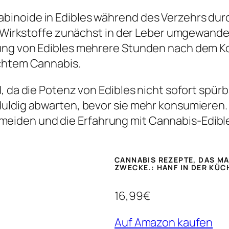
inoide in Edibles während des Verzehrs dur
e Wirkstoffe zunächst in der Leber umgewandel
ung von Edibles mehrere Stunden nach dem Ko
uchtem Cannabis.
, da die Potenz von Edibles nicht sofort spür
duldig abwarten, bevor sie mehr konsumieren.
iden und die Erfahrung mit Cannabis-Edible
CANNABIS REZEPTE, DAS M
ZWECKE.: HANF IN DER KÜC
16,99€
Auf Amazon kaufen