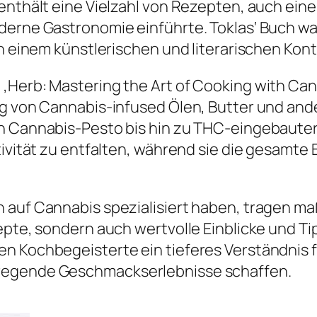
enthält eine Vielzahl von Rezepten, auch ein
derne Gastronomie einführte. Toklas‘ Buch wa
in einem künstlerischen und literarischen Kont
‚Herb: Mastering the Art of Cooking with Ca
ung von Cannabis-infused Ölen, Butter und an
n Cannabis-Pesto bis hin zu THC-eingebauter
ativität zu entfalten, während sie die gesamt
 auf Cannabis spezialisiert haben, tragen ma
zepte, sondern auch wertvolle Einblicke und T
en Kochbegeisterte ein tieferes Verständnis 
regende Geschmackserlebnisse schaffen.