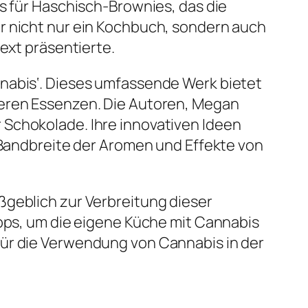
es für Haschisch-Brownies, das die
r nicht nur ein Kochbuch, sondern auch
ext präsentierte.
nnabis‘. Dieses umfassende Werk bietet
deren Essenzen. Die Autoren, Megan
 Schokolade. Ihre innovativen Ideen
e Bandbreite der Aromen und Effekte von
ßgeblich zur Verbreitung dieser
ipps, um die eigene Küche mit Cannabis
für die Verwendung von Cannabis in der