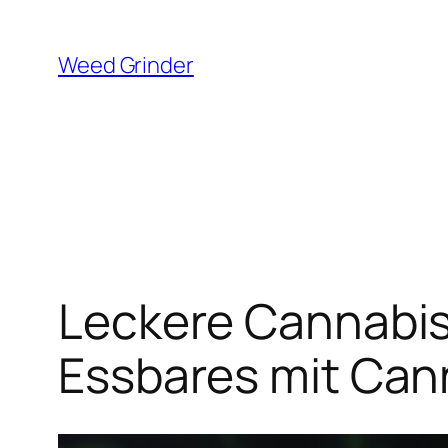
Zum
Inhalt
Weed Grinder
springen
Leckere Cannabi
Essbares mit Cann