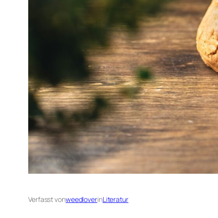
Verfasst von
weedlover
in
Literatur