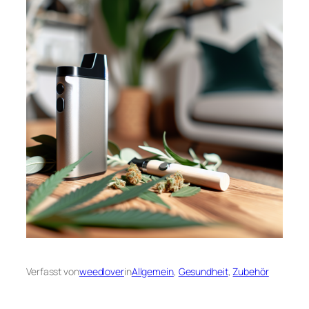
Verfasst von
weedlover
in
Allgemein
, 
Gesundheit
, 
Zubehör