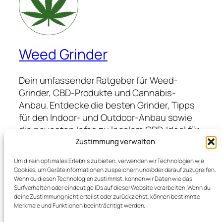
Weed Grinder
Dein umfassender Ratgeber für Weed-
Grinder, CBD-Produkte und Cannabis-
Anbau. Entdecke die besten Grinder, Tipps
für den Indoor- und Outdoor-Anbau sowie
die neuesten Infos zu legalem CBD. Ideal für
Anfänger und Profis, die hochwertige
Zustimmung verwalten
Produkte suchen und von Expertenwissen
Um dir ein optimales Erlebnis zu bieten, verwenden wir Technologien wie
profitieren möchten.
Cookies, um Geräteinformationen zu speichern und/oder darauf zuzugreifen.
Wenn du diesen Technologien zustimmst, können wir Daten wie das
Surfverhalten oder eindeutige IDs auf dieser Website verarbeiten. Wenn du
deine Zustimmung nicht erteilst oder zurückziehst, können bestimmte
Blog
Veranstaltungen
Merkmale und Funktionen beeinträchtigt werden.
Über
Shop